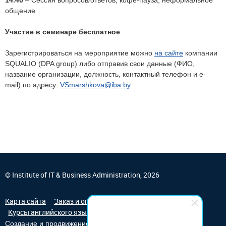
14.40
– Сессия вопросов/ответов, кофе-пауза, неформальное
общение
Участие в семинаре бесплатное
.
Зарегистрироваться на мероприятие можно
на сайте
компании
SQUALIO (DPA group) либо отправив свои данные (ФИО,
название организации, должность, контактный телефон и e-
mail) по адресу:
V
Smarshkova@iba.by
© Institute of IT & Business Administration, 2026
Карта сайта
Заказ и оплата обучения
Курсы английского языка
Студия Борового
Создание и продвижение сайта