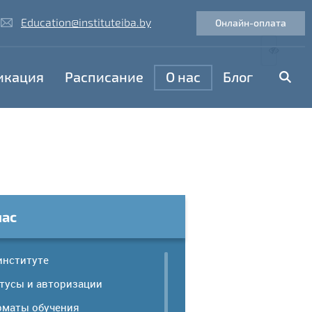
Education@instituteiba.by
Онлайн-оплата
икация
Расписание
O нас
Блог
нас
институте
тусы и авторизации
маты обучения