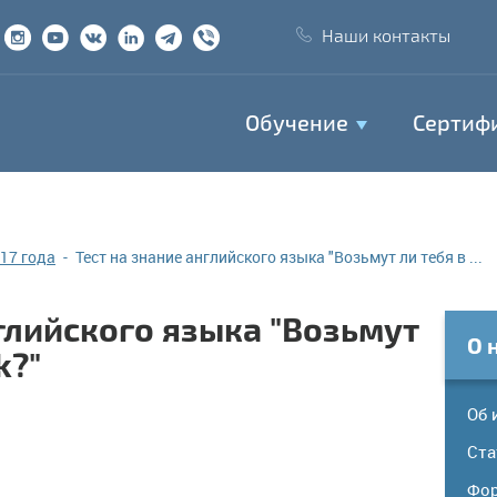
Наши контакты
Обучение
Сертиф
17 года
Тест на знание английского языка "Возьмут ли тебя в ...
нглийского языка "Возьмут
О 
k?"
Об 
Ста
Фор