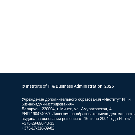
© Institute of IT & Business Administration, 2026
Учреждение дополнительного образования «Институт ИТ и
бизнес-администрирования»
Беларусь, 220004, г. Минск, ул. Амураторская, 4
УНП 190474059. Лицензия на образовательную деятельность
выдана на основании решения от 16 июня 2004 года № 757
+375-29-690-40-33
+375-17-318-09-82