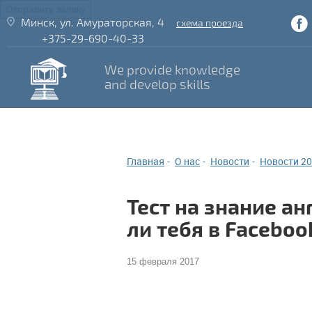
Отправить заявку
Минск
,
ул. Амураторская, 4
схема проезда
+375-29-690-40-33
We provide knowledge
and develop skills
Главная
О нас
Новости
Новости 20
Тест на знание а
ли тебя в Faceboo
15 февраля 2017